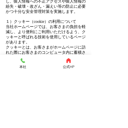
し、個人情報への不正アクセスや個人情報の
紛失・破壊・改ざん・漏えい等の防止に必要
かつ十分な安全管理対策を実施します。
１）クッキー（cookie）の利用について
当社ホームページでは、お客さまの負担を軽
減し、より便利にご利用いただけるよう、ク
ッキーと呼ばれる技術を使用しているページ
があります。
クッキーとは、お客さまがホームページに訪
れた際にお客さまのコンピュータ内に蓄積さ
れる小さなテキストファイルのことです。こ
れにより再度お客さまがホームページを訪れ
本社
公式HP
た際にお客さまのコンピュータが認識され、
利便性が向上します。クッキーの中には個人
が特定できる情報は残りません。
ほとんどのコンピュータのブラウザがクッキ
ーを受け入れられるように設定されています
が、ご使用のブラウザでクッキーの受け入れ
を拒否する設定をすることも可能です。但
し、その結果、ホームページの一部の機能が
正常に作動しない場合がありますのでご了承
ください。
２）他サイトのリンクについて